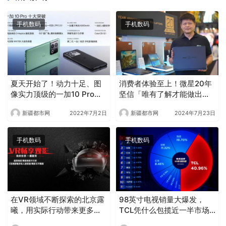
手机数码
手机数码
夏天开始了！动力十足、图
消费者体验至上！微星20年
像实力顶级的一加10 Pro或
坚信「唯有了解才能做出好
许会成为最佳旅行伴侣
产品」成功打造笔记本王朝
新疆都市网
2022年7月2日
新疆都市网
2024年7月23日
手机数码
手机数码
在VR领域不断探索的北京露
98英寸电视销量大爆发，
曦，用实际行动带来更多可
TCL凭什么包揽近一半市场
能
份额？