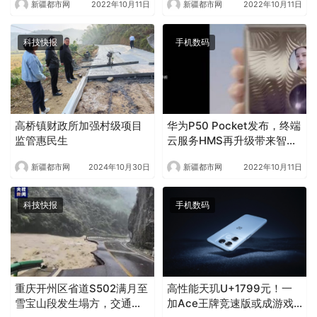
新疆都市网
2022年10月11日
新疆都市网
2022年10月11日
科技快报
手机数码
高桥镇财政所加强村级项目
华为P50 Pocket发布，终端
监管惠民生
云服务HMS再升级带来智慧
体验
新疆都市网
2024年10月30日
新疆都市网
2022年10月11日
科技快报
手机数码
重庆开州区省道S502满月至
高性能天玑U+1799元！一
雪宝山段发生塌方，交通中
加Ace王牌竞速版或成游戏