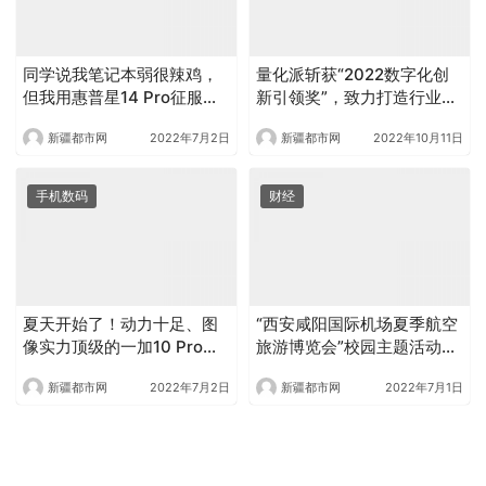
同学说我笔记本弱很辣鸡，
量化派斩获“2022数字化创
但我用惠普星14 Pro征服了
新引领奖”，致力打造行业共
他
赢生态
新疆都市网
2022年7月2日
新疆都市网
2022年10月11日
手机数码
财经
夏天开始了！动力十足、图
“西安咸阳国际机场夏季航空
像实力顶级的一加10 Pro或
旅游博览会”校园主题活动成
许会成为最佳旅行伴侣
功举办
新疆都市网
2022年7月2日
新疆都市网
2022年7月1日