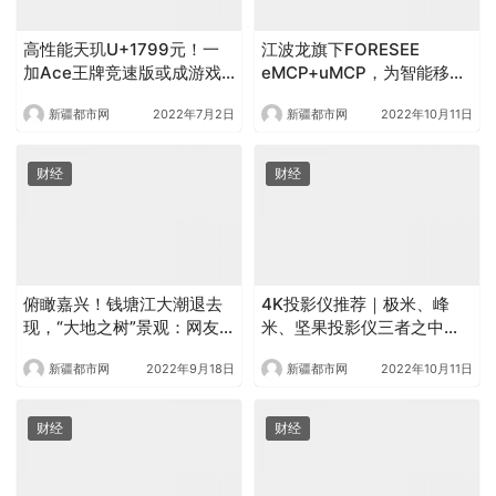
高性能天玑U+1799元！一
江波龙旗下FORESEE
加Ace王牌竞速版或成游戏
eMCP+uMCP，为智能移动
玩家暑期首选
终端赋能
新疆都市网
2022年7月2日
新疆都市网
2022年10月11日
财经
财经
俯瞰嘉兴！钱塘江大潮退去
4K投影仪推荐｜极米、峰
现，“大地之树”景观：网友
米、坚果投影仪三者之中，
赞大自然鬼斧神工
小编更推荐峰米！
新疆都市网
2022年9月18日
新疆都市网
2022年10月11日
财经
财经