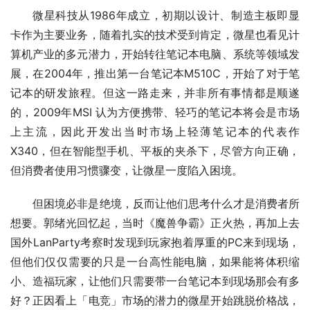
微星科技从1986年成立，初期以设计、制造主板即显
卡作为主要业务，随着扎实的技术受到肯定，微星也看见计
算机产业的多元潜力，开始转往笔记本电脑、系统等领域发
展，在2004年，推出第一台笔记本M510C，开始了对于笔
记本的研发旅程。但这一路走来，并非所有事情都是顺遂
的，2009年MSI 认为方便携带、轻巧的笔记本将会是市场
上主流，因此开发出当时市场上轻薄笔记本的代表作
X340，但在智能型手机、平板的夹杀下，尽管方向正确，
但消费者使用习惯骤变，让微星一度陷入困境。
但困境必非是绝境，反而让他们思考什么才是消费者所
想要。郭绪光回忆起，当时《魔兽争霸》正火热，再加上去
国外LanParty考察时发现到玩家抱着厚重的PC来到现场，
但他们仅仅需要的只是一台高性能电脑，如果能将体积缩
小、造福玩家，让他们只需要带一台笔记本到现场那会有多
好？正因看上「电竞」市场的潜力的微星开始跳脱价格战，