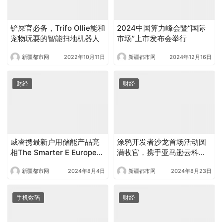
铲屎官必备，Trifo Ollie能和
2024中国算力峰会暨“国际
宠物玩耍的智能扫地机器人
市场”上市发布会举行
新疆都市网
2022年10月11日
新疆都市网
2024年12月16日
财经
财经
威睿携最新户用储能产品亮
涂鸦开发者沙龙首场活动圆
相The Smarter E Europe，
满收官，携手亚马逊云科技
引领户用储能新潮流
共绘IoT+AI未来蓝图
新疆都市网
2024年8月4日
新疆都市网
2024年8月23日
手机数码
财经