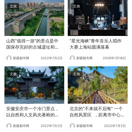
文旅
文旅
山西“值得一游”的景点是中
“星光海峡”青年音乐人唱作
国保存完好的古城遗址和旅
大赛上海站圆满落幕
游胜地 游客络绎不绝
新疆都市网
2022年7月2日
新疆都市网
2026年1月18日
文旅
文旅
安徽安庆市一个冷门景点，
北京的“不来就不后悔” 一个
以自然和人文风光著称的旅
自然风景区 ，距离市中心
游胜地，深受游客喜爱
60公里
新疆都市网
2022年7月2日
新疆都市网
2022年7月2日