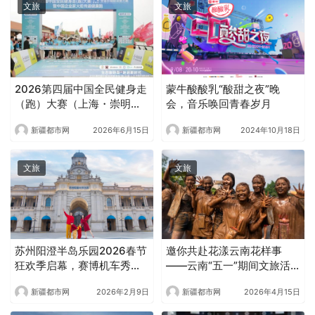
文旅
文旅
2026第四届中国全民健身走
蒙牛酸酸乳“酸甜之夜”晚
（跑）大赛（上海・崇明
会，音乐唤回青春岁月
站）全国百城联动接力赛暨
新疆都市网
2026年6月15日
新疆都市网
2024年10月18日
中国企业家火炬传递健康跑
圆满举办
文旅
文旅
苏州阳澄半岛乐园2026春节
邀你共赴花漾云南花样事
狂欢季启幕，赛博机车秀领
——云南“五一”期间文旅活
衔打造开年文旅盛宴
动清单
新疆都市网
2026年2月9日
新疆都市网
2026年4月15日