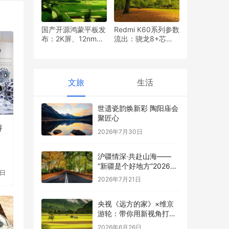
国产开源鸿蒙平板发
Redmi K60系列参数
布：2K屏、12nm芯
流出：骁龙8+芯
片
片、2K屏幕
文旅
生活
世遗瓷韵焕新彩 陶阳庙会
聚匠心
睿
2026年7月30日
沪疆情深·共赴山海——
“新疆是个好地方”2026文
4日
旅推广活动在上海站圆满
2026年7月21日
举行
央视《远方的家》×维京
游轮：带你用新视角打开
不一样的欧洲之旅
2026年6月26日