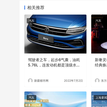
相关推荐
汽车
汽车
驾驶者之车，起步6气囊，油耗
新奢灵动
5.76L，连发动机都是顶级水平
经典焕
——汽车快讯
新疆都市网
2022年7月2日
东方
汽车
上海要闻