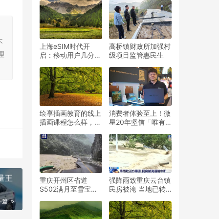
人创新方案智启无界
新生
，
不
上海eSIM时代开
高桥镇财政所加强村
理
启：移动用户几分钟
级项目监管惠民生
“空中写卡”，购机享
至高万元补贴优惠
绘享插画教育的线上
消费者体验至上！微
插画课程怎么样，学
星20年坚信「唯有
习插画难不难
了解才能做出好产
品」成功打造笔记本
王朝
量王
重庆开州区省道
强降雨致重庆云台镇
S502满月至雪宝山
民房被淹 当地已转
段发生塌方，交通中
移489人
一篇
断