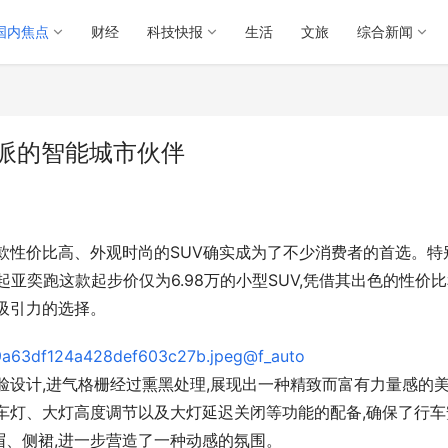
国内焦点
财经
科技快报
生活
文旅
综合新闻
轻派的智能城市伙伴
款性价比高、外观时尚的SUV确实成为了不少消费者的首选。特
起亚奕跑这款起步价仅为6.98万的小型SUV,凭借其出色的性价
吸引力的选择。
脸设计,进气格栅经过熏黑处理,展现出一种精致而富有力量感的
车灯、大灯高度调节以及大灯延迟关闭等功能的配备,确保了行车
、侧裙,进一步营造了一种动感的氛围。