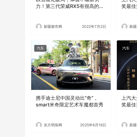
力！第三代荣威RX5有很高的期
奖最佳
待
演员竞
新疆都市网
2022年7月2日
新疆
汽车
汽车
携手迪士尼中国灵动出“奇”，
上汽大
smart米奇限定艺术车魔都首秀
奖最佳
男星角
东方明珠网
2025年6月16日
新疆