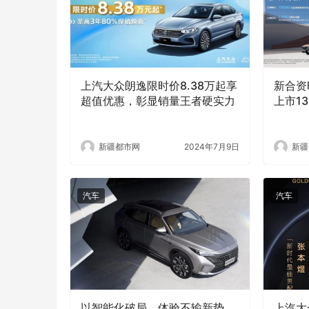
上汽大众朗逸限时价8.38万起享
新合资时
超值优惠，彰显销量王者硬实力
上市1
新疆都市网
2024年7月9日
新疆
汽车
汽车
以智能化破局，体验不输新势
上汽大