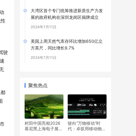
大湾区首个专门统筹推进新质生产力发
动
展的政府机构在深圳龙岗区揭牌成立
气性
2024年7月11日
美国上周天然气库存环比增加650亿立
方英尺，同比增长9.7%
驾驶
2024年7月11日
速
无
聚焦热点
,都
追
村田中国亮相2026
驶向“万物移动”时
市
慕尼黑上海电子展
代：卓驭用移动物理
四大领域及人形机器
AI重写智能规则