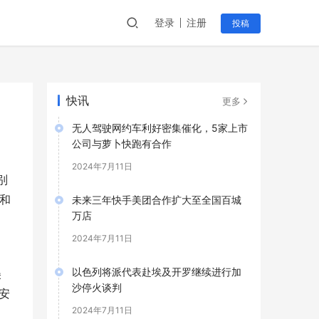
登录
注册
投稿
快讯
更多
无人驾驶网约车利好密集催化，5家上市
公司与萝卜快跑有合作
2024年7月11日
别
比和
未来三年快手美团合作扩大至全国百城
万店
2024年7月11日
以色列将派代表赴埃及开罗继续进行加
美
沙停火谈判
安
2024年7月11日