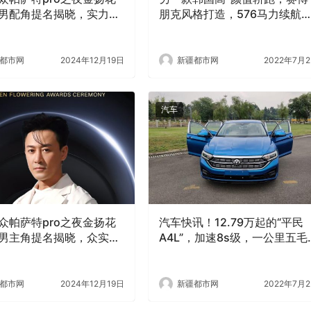
男配角提名揭晓，实力派
朋克风格打造，576马力续航
相绽放
600公里
都市网
2024年12月19日
新疆都市网
2022年7月
汽车
众帕萨特pro之夜金扬花
汽车快讯！12.79万起的“平民
男主角提名揭晓，众实力
A4L”，加速8s级，一公里五毛
逐殊荣
钱，上市就锁定爆款
都市网
2024年12月19日
新疆都市网
2022年7月