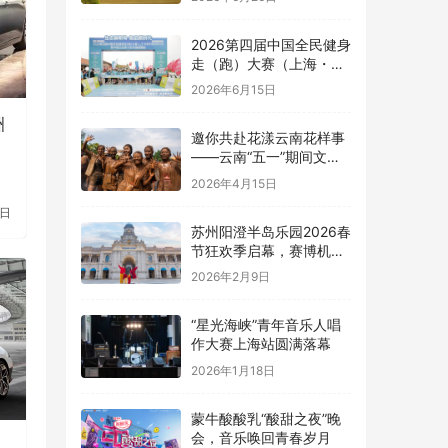
2026第四届中国全民健身
走（跑）大赛（上海・崇
明站）全国百城联动接力
2026年6月15日
赛暨中国企业家火炬传递
健康跑圆满举办
洲
邀你共赴花漾云南花样事
——云南“五一”期间文旅
活动清单
2026年4月15日
1日
苏州阳澄半岛乐园2026春
节狂欢季启幕，赛博机车
秀领衔打造开年文旅盛宴
2026年2月9日
“星光海峡”青年音乐人唱
作大赛上海站圆满落幕
2026年1月18日
蒙牛酸酸乳“酸甜之夜”晚
会，音乐唤回青春岁月