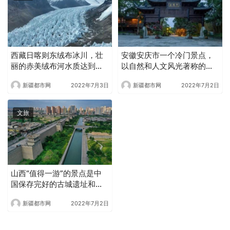
西藏日喀则东绒布冰川，壮
安徽安庆市一个冷门景点，
丽的赤美绒布河水质达到一
以自然和人文风光著称的旅
类标准
游胜地，深受游客喜爱
新疆都市网
2022年7月3日
新疆都市网
2022年7月2日
文旅
山西“值得一游”的景点是中
国保存完好的古城遗址和旅
游胜地 游客络绎不绝
新疆都市网
2022年7月2日