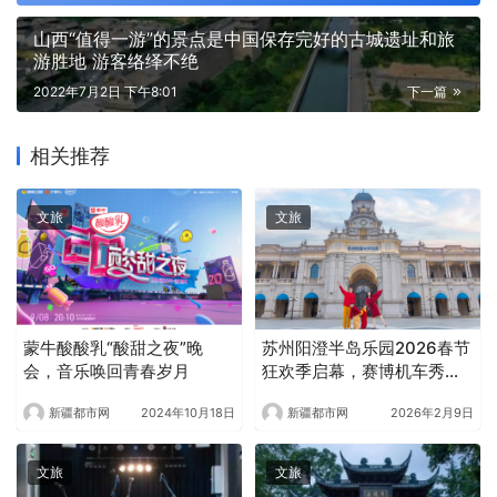
山西“值得一游”的景点是中国保存完好的古城遗址和旅
游胜地 游客络绎不绝
2022年7月2日 下午8:01
下一篇
相关推荐
文旅
文旅
蒙牛酸酸乳“酸甜之夜”晚
苏州阳澄半岛乐园2026春节
会，音乐唤回青春岁月
狂欢季启幕，赛博机车秀领
衔打造开年文旅盛宴
新疆都市网
2024年10月18日
新疆都市网
2026年2月9日
文旅
文旅