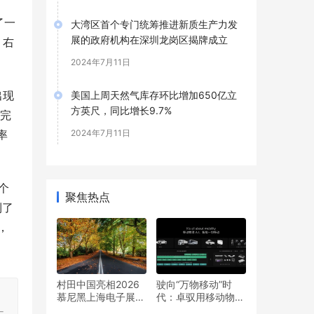
了一
大湾区首个专门统筹推进新质生产力发
展的政府机构在深圳龙岗区揭牌成立
、右
2024年7月11日
出现
美国上周天然气库存环比增加650亿立
方英尺，同比增长9.7%
有完
率
2024年7月11日
个
聚焦热点
到了
，
村田中国亮相2026
驶向“万物移动”时
慕尼黑上海电子展
代：卓驭用移动物理
，
四大领域及人形机器
AI重写智能规则