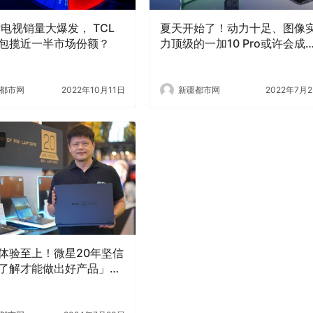
寸电视销量大爆发， TCL
夏天开始了！动力十足、图像
包揽近一半市场份额？
力顶级的一加10 Pro或许会成
最佳旅行伴侣
都市网
2022年10月11日
新疆都市网
2022年7月
体验至上！微星20年坚信
了解才能做出好产品」成
笔记本王朝