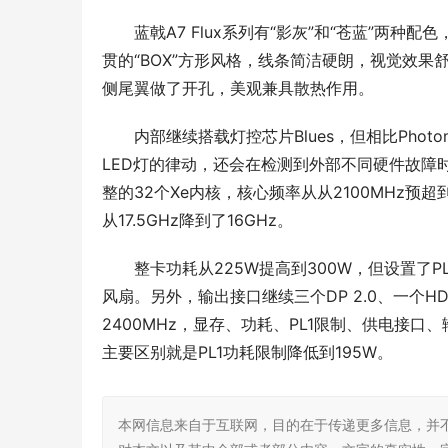
蓝戟A7 Flux系列有“影灰”和“苍蓝”两
贯的“BOX”方形风格，线条简洁硬朗，视觉效
侧尾翼做了开孔，美观兼具散热作用。
内部继续搭载灯控芯片Blues，但相比Ph
LED灯的律动，还会在检测到外部不同硬件故障时
整的32个Xe内核，核心频率从从2100MHz预超到2
从17.5GHz降到了16GHz。
整卡功耗从225W提高到300W，但设置了
风扇。另外，输出接口继续三个DP 2.0、一个HDMI 
2400MHz，显存、功耗、PL1限制、供电接口、输
主要区别就是PL1功耗限制降低到195W。
本网信息来自于互联网，目的在于传递更多信息，并