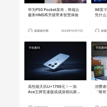
华为P50 Pocket发布，终端云
98英
服务HMS再升级带来智慧体验
凭什么
新疆都市网
2022年10月11日
新疆
手机数码
手机数码
高性能天玑U+1799元！一加
消费者
Ace王牌竞速版或成游戏玩家暑
「唯有
期首选
功打造