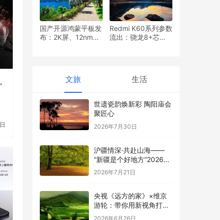
国产开源鸿蒙平板发
Redmi K60系列参数
布：2K屏、12nm芯
流出：骁龙8+芯
片
片、2K屏幕
文旅
生活
，
世遗瓷韵焕新彩 陶阳庙会
聚匠心
1日
2026年7月30日
沪疆情深·共赴山海——
“新疆是个好地方”2026文
旅推广活动在上海站圆满
2026年7月21日
举行
央视《远方的家》×维京
游轮：带你用新视角打开
不一样的欧洲之旅
2026年6月26日