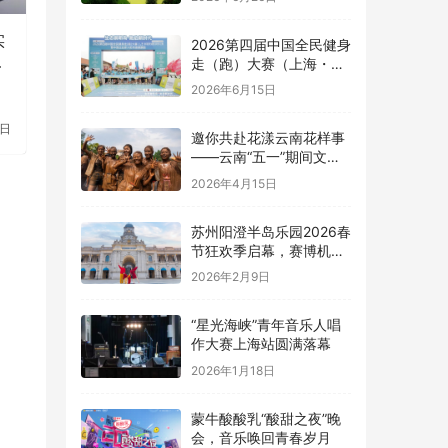
实
2026第四届中国全民健身
为
走（跑）大赛（上海・崇
明站）全国百城联动接力
2026年6月15日
赛暨中国企业家火炬传递
健康跑圆满举办
2日
邀你共赴花漾云南花样事
——云南“五一”期间文旅
活动清单
2026年4月15日
苏州阳澄半岛乐园2026春
节狂欢季启幕，赛博机车
秀领衔打造开年文旅盛宴
2026年2月9日
“星光海峡”青年音乐人唱
作大赛上海站圆满落幕
2026年1月18日
蒙牛酸酸乳“酸甜之夜”晚
会，音乐唤回青春岁月