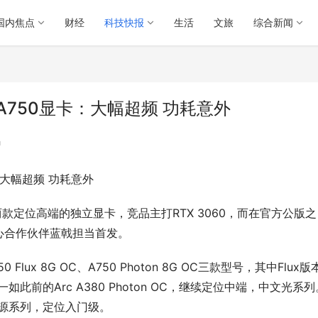
国内焦点
财经
科技快报
生活
文旅
综合新闻
70/A750显卡：大幅超频 功耗意外
码
显卡：大幅超频 功耗意外
A750两款定位高端的独立显卡，竞品主打RTX 3060，而在官方公版之
核心合作伙伴蓝戟担当首发。
50 Flux 8G OC、A750 Photon 8G OC三款型号，其中Flux
此前的Arc A380 Photon OC，继续定位中端，中文光系列
中文源系列，定位入门级。