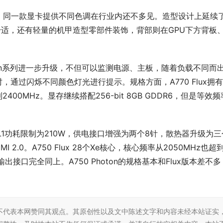
种配色，同一款显卡提供不同色调在行业内还不多见。造型设计上延续
果舒适，还有轻量的机甲造型零部件装饰，背部则在GPU下方背板
oton系列进一步升级，不但可以监测电源、主板，随着负载不同而
，通过闪烁不同颜色灯光进行提示。规格方面，A770 Flux拥
400MHz。显存继续搭配256-bit 8GB GDDR6，但是等效频
PL1功耗限制为210W，供电接口增强为两个8针，散热器升级为三
2.0。A750 Flux 28个Xe核心，核心频率从2050MHz也超
出接口完全同上。A750 Photon的规格基本和Flux版本差不多
不代表本网赞同其观点。其原创性以及文中陈述文字和内容未经本站证实