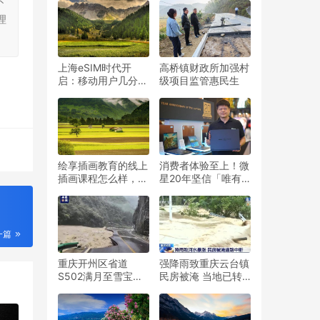
不
人创新方案智启无界
理
新生
上海eSIM时代开
高桥镇财政所加强村
启：移动用户几分钟
级项目监管惠民生
“空中写卡”，购机享
至高万元补贴优惠
绘享插画教育的线上
消费者体验至上！微
插画课程怎么样，学
星20年坚信「唯有
习插画难不难
了解才能做出好产
品」成功打造笔记本
王朝
一篇
重庆开州区省道
强降雨致重庆云台镇
S502满月至雪宝山
民房被淹 当地已转
段发生塌方，交通中
移489人
断